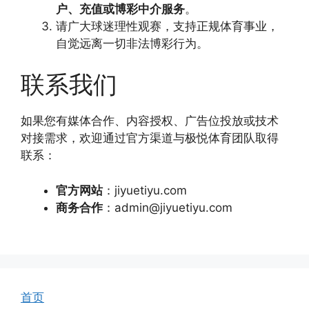
户、充值或博彩中介服务
。
请广大球迷理性观赛，支持正规体育事业，
自觉远离一切非法博彩行为。
联系我们
如果您有媒体合作、内容授权、广告位投放或技术
对接需求，欢迎通过官方渠道与极悦体育团队取得
联系：
官方网站
：jiyuetiyu.com
商务合作
：admin@jiyuetiyu.com
首页