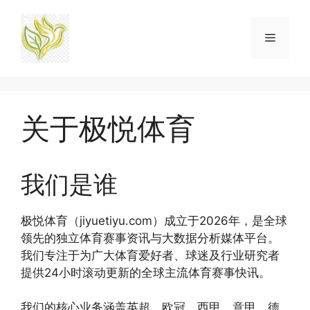
跳
至
菜
内
容
单
关于极悦体育
我们是谁
极悦体育（jiyuetiyu.com）成立于2026年，是全球
领先的独立体育赛事资讯与大数据分析媒体平台。
我们专注于为广大体育爱好者、球迷及行业研究者
提供24小时滚动更新的全球主流体育赛事快讯。
我们的核心业务涵盖英超、欧冠、西甲、意甲、德