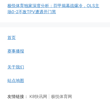
极悦体育独家深度分析：芬甲揭幕战爆冷，OLS主
场0-2不敌TPV遭遇开门黑
首页
赛事播报
关于我们
站点地图
友情链接：
K8快讯网
|
极悦体育网