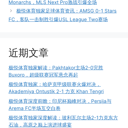
Monarchs，MLS Next Pro激战引爆全场
极悦体育独家足球体育资讯：AMSG 0-1 Stars
FC，客队一击制胜引爆USL League Two赛场
近期文章
极悦体育独家解读：Pakhtakor主场2-0完胜
Buxoro，超级联赛冠军悬念再起
极悦体育独家：哈萨克甲级联赛火爆对决，
Akademiya Ontustik 2-1 力克 Khan Tengri
极悦体育深度前瞻：印尼杯巅峰对决，Persija与
Arema FC半场互交白卷
极悦体育独家深度解读：玻利瓦尔主场2-1力克东方
石油，高原之巅上演进球盛宴