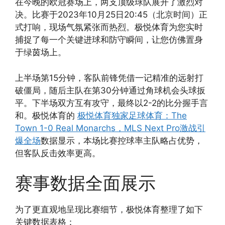
在今晚的欧冠赛场上，两支顶级球队展开了激烈对
决。比赛于2023年10月25日20:45（北京时间）正
式打响，现场气氛紧张而热烈。极悦体育为您实时
捕捉了每一个关键进球和防守瞬间，让您仿佛置身
于绿茵场上。
上半场第15分钟，客队前锋凭借一记精准的远射打
破僵局，随后主队在第30分钟通过角球机会头球扳
平。下半场双方互有攻守，最终以2-2的比分握手言
和。极悦体育的
极悦体育独家足球体育：The
Town 1-0 Real Monarchs，MLS Next Pro激战引
爆全场
数据显示，本场比赛控球率主队略占优势，
但客队反击效率更高。
赛事数据全面展示
为了更直观地呈现比赛细节，极悦体育整理了如下
关键数据表格：