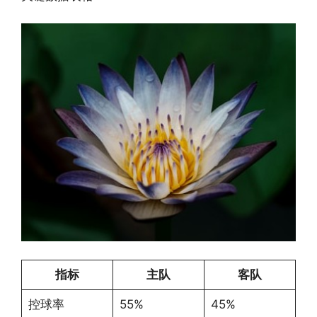
指标
主队
客队
控球率
55%
45%